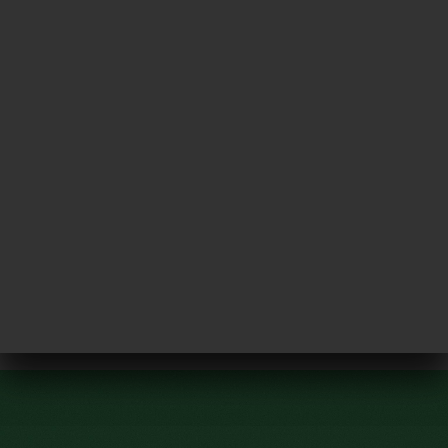
ES
MENÚ
/
INICIO
GALERÍA
Galería