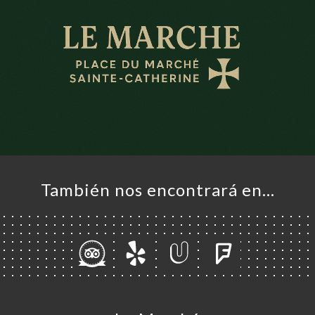
También nos encontrará en…
CIO
ERVA
ERÍA
EÑA
NÚ
ACTO