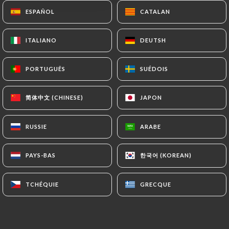
ESPAÑOL
ESPAÑOL
CATALAN
CATALAN
Bienvenue au
Marché
, bistrot parisien
ITALIANO
ITALIANO
DEUTSH
DEUTSH
situé au cœur du Marais, sur la
charmante place du Marché Sainte-
PORTUGUÊS
PORTUGUÊS
SUÉDOIS
SUÉDOIS
Catherine, à deux pas de la Place des
简体中文 (CHINESE)
简体中文 (CHINESE)
JAPON
JAPON
Vosges.
Depuis
janvier 2026
, le bistrot a été
RUSSIE
RUSSIE
ARABE
ARABE
repris par une nouvelle direction avec
une ambition simple : proposer
한국어 (KOREAN)
한국어 (KOREAN)
PAYS-BAS
PAYS-BAS
une
cuisine française authentique,
entièrement faite maison à partir de
TCHÉQUIE
TCHÉQUIE
GRECQUE
GRECQUE
produits bruts
.
Ici, nous travaillons uniquement des