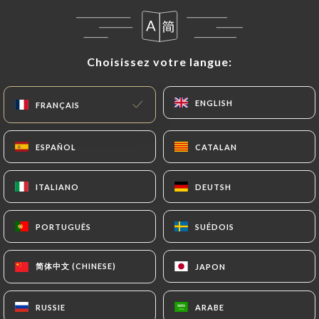
Personnelles seront soumises aux obligations qui
sont imposées à
https://lemarche-paris.fr
par la
loi, notamment en matière de conservation ou
Choisissez votre langue:
Choisissez votre langue:
d’archivage des documents. Enfin, les Utilisateurs
de
https://lemarche-paris.fr
peuvent déposer
ENGLISH
ENGLISH
FRANÇAIS
FRANÇAIS
une réclamation auprès des autorités de contrôle,
et notamment de la CNIL
(
https://www.cnil.fr/fr/plaintes
).
ESPAÑOL
ESPAÑOL
CATALAN
CATALAN
ITALIANO
ITALIANO
DEUTSH
DEUTSH
7.4 Non-communication des données personnelles
https://lemarche-paris.fr
s’interdit de traiter,
héberger ou transférer les Informations collectées
PORTUGUÊS
PORTUGUÊS
SUÉDOIS
SUÉDOIS
sur ses Clients vers un pays situé en dehors de
l’Union européenne ou reconnu comme « non
简体中文 (CHINESE)
简体中文 (CHINESE)
JAPON
JAPON
adéquat » par la Commission européenne sans en
informer préalablement le client. Pour autant,
RUSSIE
RUSSIE
ARABE
ARABE
https://lemarche-paris.fr
reste libre du choix de