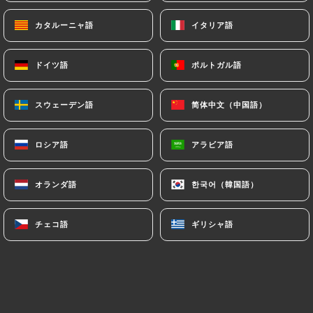
カタルーニャ語
カタルーニャ語
イタリア語
イタリア語
Chen Wangの評価
CW
ドイツ語
ドイツ語
ポルトガル語
ポルトガル語
5/5
Best place to eat with children. A little
スウェーデン語
スウェーデン語
简体中文（中国語）
简体中文（中国語）
square in the front. Great food and
excellent service. We love it.
ロシア語
ロシア語
アラビア語
アラビア語
31/07/2026
•
09:10
オランダ語
オランダ語
한국어（韓国語）
한국어（韓国語）
Jean Pierre BURGAUDの評価
JPB
5/5
チェコ語
チェコ語
ギリシャ語
ギリシャ語
Délicieux.. ambiance en terrasse
agréable...et personnels très attentifs...
Merci pour cette soirée
26/07/2026
•
01:56