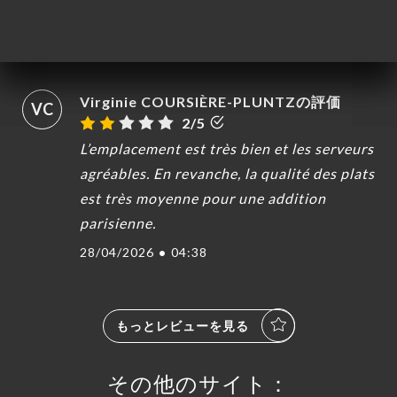
sirvieron "congelado".
01/05/2026
•
11:37
Virginie COURSIÈRE-PLUNTZの評価
VC
2/5
L’emplacement est très bien et les serveurs
agréables. En revanche, la qualité des plats
est très moyenne pour une addition
parisienne.
28/04/2026
•
04:38
もっとレビューを見る
その他のサイト：