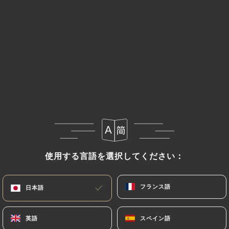
メニュー
JA
/
ホーム
レビュー
レビュー
使用する言語を選択してください：
使用する言語を選択してください：
283 Uniitiのレビュー
フランス語
フランス語
日本語
日本語
4.3 / 5
英語
英語
スペイン語
スペイン語
100%リアル、検証済みレビュー。