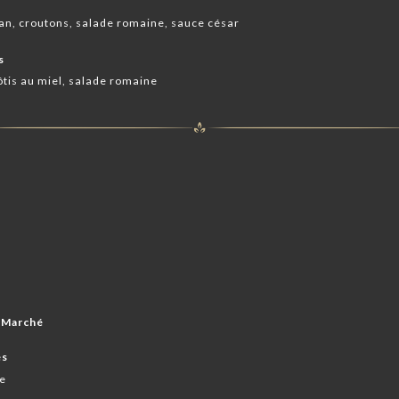
san, croutons, salade romaine, sauce césar
s
ôtis au miel, salade romaine
 Marché
es
re