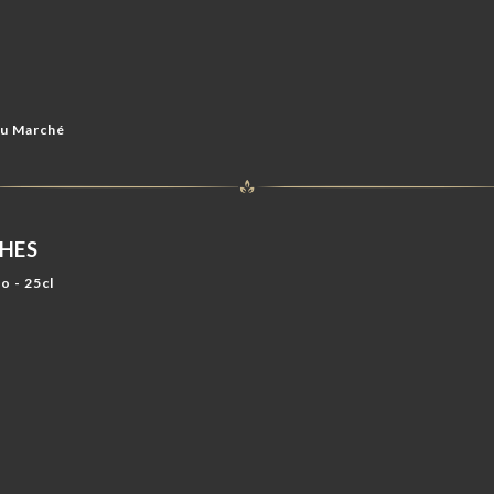
du Marché
CHES
o - 25cl