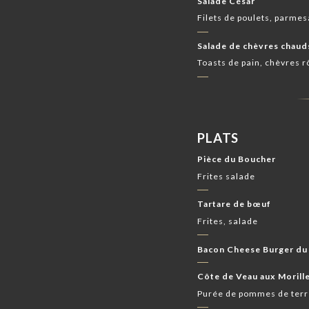
Salade César
Filets de poulets, parme
Salade de chèvres chaud
Toasts de pain, chèvres r
PLATS
Pièce du Boucher
Frites salade
Tartare de bœuf
Frites, salade
Bacon Cheese Burger du
Côte de Veau aux Morill
Purée de pommes de ter