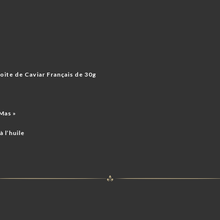
oite de Caviar Français de 30g
Mas »
 l’huile